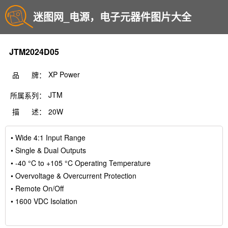
迷图网_电源，电子元器件图片大全
JTM2024D05
XP Power
品 牌：
JTM
所属系列：
描 述：
20W
• Wide 4:1 Input Range
• Single & Dual Outputs
• -40 °C to +105 °C Operating Temperature
• Overvoltage & Overcurrent Protection
• Remote On/Off
• 1600 VDC Isolation