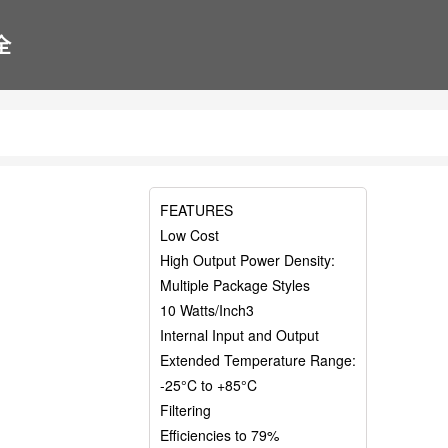
全
FEATURES
Low Cost
High Output Power Density:
Multiple Package Styles
10 Watts/Inch3
Internal Input and Output
Extended Temperature Range:
-25°C to +85°C
Filtering
Efficiencies to 79%